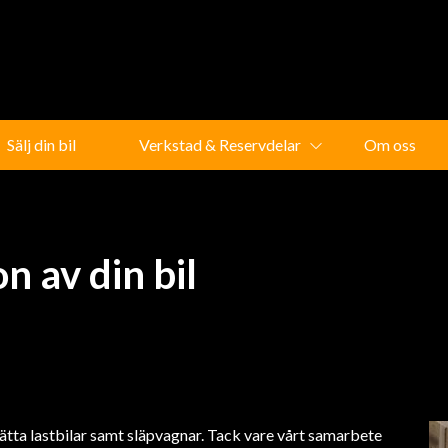
Sälj din bil
Verkstad & Reservdelar
Om oss
n av din bil
lätta lastbilar samt släpvagnar. Tack vare vårt samarbete