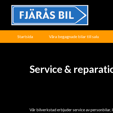
Startsida
Våra begagnade bilar till salu
Service & reparatio
Vår bilverkstad erbjuder service av personbilar, 