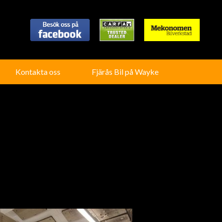
Kontakta oss
Fjärås Bil på Wayke