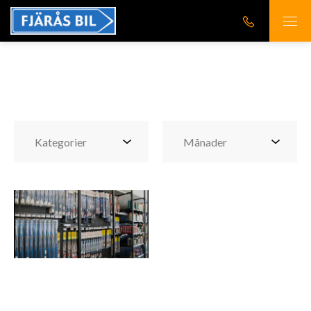
Arkiv
8516